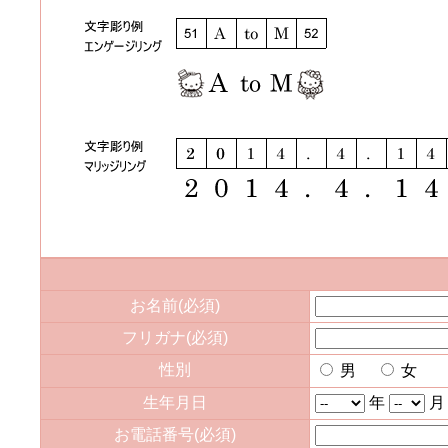
お名前(必須)
フリガナ(必須)
性別
男
女
生年月日
年
お電話番号(必須)