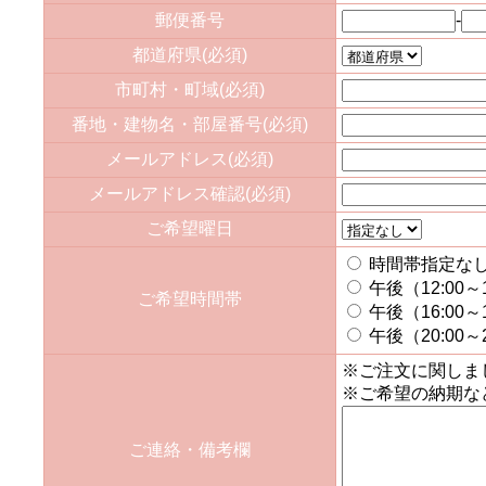
郵便番号
-
都道府県(必須)
市町村・町域(必須)
番地・建物名・部屋番号(必須)
メールアドレス(必須)
メールアドレス確認(必須)
ご希望曜日
時間帯指
午後（12:00～
ご希望時間帯
午後（16:00～
午後（20:00～2
※ご注文に関しま
※ご希望の納期な
ご連絡・備考欄