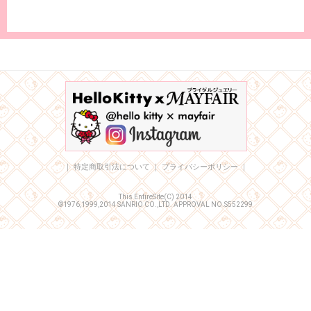
｜
特定商取引法について
｜
プライバシーポリシー
｜
This EntireSite(C) 2014
©1976,1999,2014 SANRIO CO.,LTD. APPROVAL NO.S552299