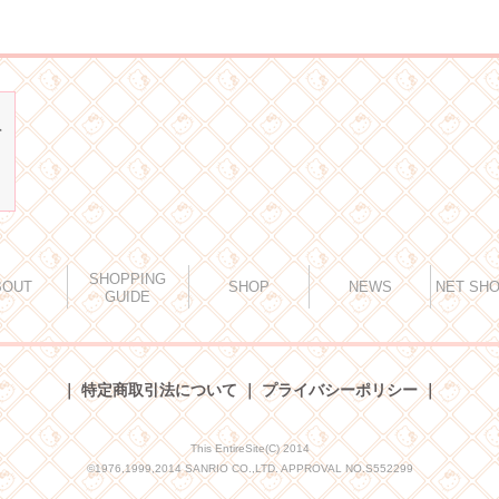
SHOPPING
BOUT
SHOP
NEWS
NET SH
GUIDE
｜
特定商取引法について
｜
プライバシーポリシー
｜
This EntireSite(C) 2014
©1976,1999,2014 SANRIO CO.,LTD. APPROVAL NO.S552299