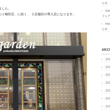
らせ
りました。
He
n(ガーデン) 梅田店、に続く、 ２店舗目の導入店になります。
フェア
He
らせ
ARC
20
20
20
20
20
20
20