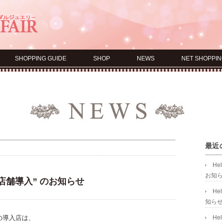
SHOPPING GUIDE
SHOP
NEWS
NET SHOPPIN
最近
He
お知
IR “新店舗導入” のお知らせ
He
知ら
の導入店は、
He